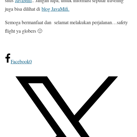
situs
JavaMifi
.. Jangan lupa, untuk informasi seputar traveling
juga bisa dilihat di
blog JavaMifi.
Semoga bermanfaat dan selamat melakukan perjalanan…safety
flight ya globers 🙂
Facebook
0