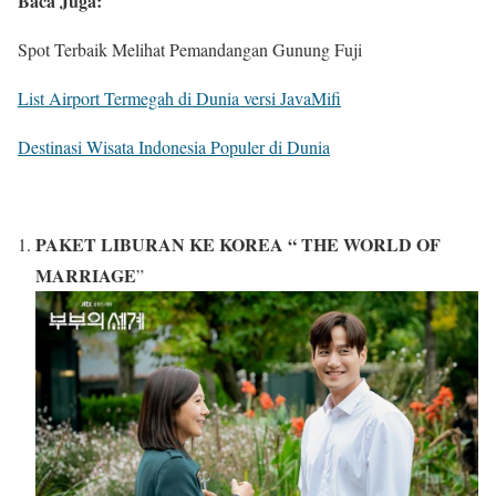
Baca Juga:
Spot Terbaik Melihat Pemandangan Gunung Fuji
List Airport Termegah di Dunia versi JavaMifi
Destinasi Wisata Indonesia Populer di Dunia
PAKET LIBURAN KE KOREA “ THE WORLD OF
MARRIAGE
”