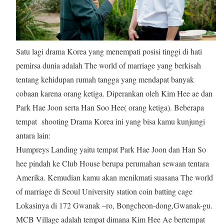
Satu lagi drama Korea yang menempati posisi tinggi di hati
pemirsa dunia adalah The world of marriage yang berkisah
tentang kehidupan rumah tangga yang mendapat banyak
cobaan karena orang ketiga. Diperankan oleh Kim Hee ae dan
Park Hae Joon serta Han Soo Hee( orang ketiga). Beberapa
tempat shooting Drama Korea ini yang bisa kamu kunjungi
antara lain:
Humpreys Landing yaitu tempat Park Hae Joon dan Han So
hee pindah ke Club House berupa perumahan sewaan tentara
Amerika. Kemudian kamu akan menikmati suasana The world
of marriage di Seoul University station coin batting cage
Lokasinya di 172 Gwanak –ro, Bongcheon-dong,Gwanak-gu.
MCB Village adalah tempat dimana Kim Hee Ae bertempat