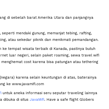
g di sebelah barat Amerika Utara dan panjangnya
, seperti mendaki gunung, memanjat tebing, rafting,
cing, atau sekedar piknik dan menikmati pemandangan.
ke tempat wisata terbaik di Kanada, pastinya butuh
rnet luar negeri, selain paket roaming, sewa travel wifi
t menghemat cost karena bisa patungan atau tethering
i (negara) karena selain keuntungan di atas, baterainya
sung ke
www.javamifi.com
i
untuk aneka informasi seru seputar traveling lainnya
sa dibuka di situs
JavaMifi
. Have a safe flight Globers