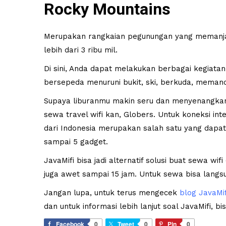
Rocky Mountains
Merupakan rangkaian pegunungan yang memanjan
lebih dari 3 ribu mil.
Di sini, Anda dapat melakukan berbagai kegiatan
bersepeda menuruni bukit, ski, berkuda, meman
Supaya liburanmu makin seru dan menyenangkan 
sewa travel wifi kan, Globers. Untuk koneksi inte
dari Indonesia merupakan salah satu yang dapa
sampai 5 gadget.
JavaMifi bisa jadi alternatif solusi buat sewa wif
juga awet sampai 15 jam. Untuk sewa bisa lang
Jangan lupa, untuk terus mengecek
blog JavaMif
dan untuk informasi lebih lanjut soal JavaMifi, bi
Facebook
0
Tweet
0
Pin
0