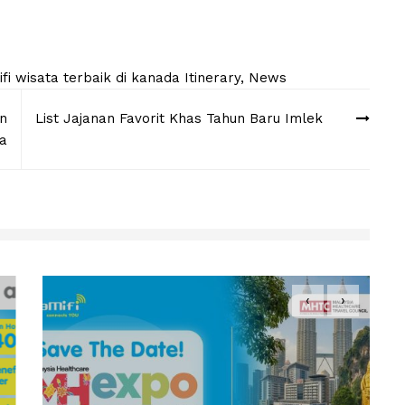
fi
wisata terbaik di kanada
Itinerary
,
News
n
List Jajanan Favorit Khas Tahun Baru Imlek
a
‹
›