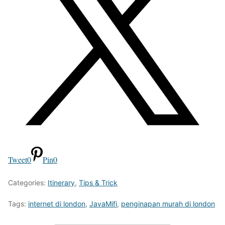
Tweet
0
Pin
0
Categories:
Itinerary
,
Tips & Trick
Tags:
internet di london
,
JavaMifi
,
penginapan murah di london