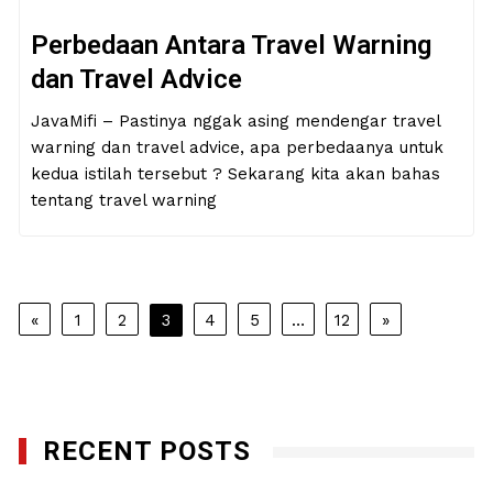
Perbedaan Antara Travel Warning
dan Travel Advice
JavaMifi – Pastinya nggak asing mendengar travel
warning dan travel advice, apa perbedaanya untuk
kedua istilah tersebut ? Sekarang kita akan bahas
tentang travel warning
Posts
«
1
2
3
4
5
…
12
»
navigation
RECENT POSTS